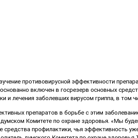
учение противовирусной эффективности препара
боснованно включен в госрезерв основных средс
и и лечения заболевших вирусом гриппа, в том чи
ктивных препаратов в борьбе с этим заболевани
 думском Комитете по охране здоровья. «Мы буд
е средства профилактики, чья эффективность уже
одитель думского Комитета по охране здоровья 