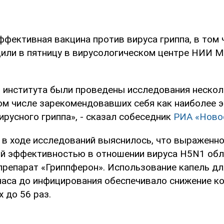
ффективная вакцина против вируса гриппа, в том 
щили в пятницу в вирусологическом центре НИИ 
 института были проведены исследования нескол
том числе зарекомендовавших себя как наиболее 
русного гриппа», - сказал собеседник
РИА «Ново
о в ходе исследований выяснилось, что выраженн
й эффективностью в отношении вируса H5N1 об
препарат «Гриппферон». Использование капель дл
 часа до инфицирования обеспечивало снижение к
х до 56 раз.