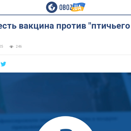
есть вакцина против "птичьего
25
246