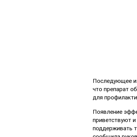
Последующее из
что препарат о
для профилактик
Появление эффе
приветствуют и
поддерживать т
сообщила руков