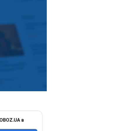
 OBOZ.UA в