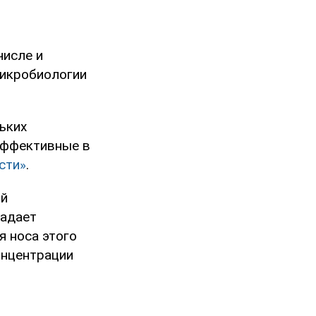
числе и
Микробиологии
ьких
эффективные в
сти»
.
ой
ладает
я носа этого
онцентрации