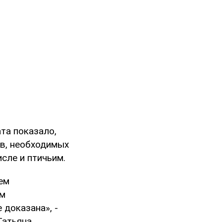
та показало,
тв, необходимых
сле и птичьим.
ем
ем
 доказана», -
Татьяна