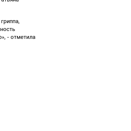
гриппа,
сность
», - отметила