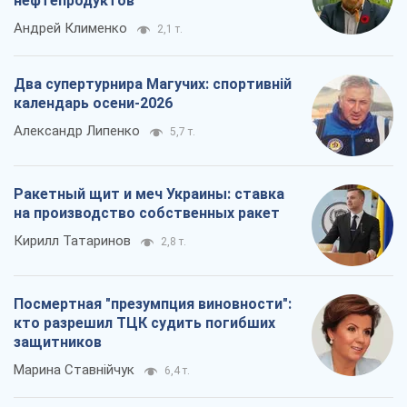
нефтепродуктов
Андрей Клименко
2,1 т.
Два супертурнира Магучих: спортивній
календарь осени-2026
Александр Липенко
5,7 т.
Ракетный щит и меч Украины: ставка
на производство собственных ракет
Кирилл Татаринов
2,8 т.
Посмертная "презумпция виновности":
кто разрешил ТЦК судить погибших
защитников
Марина Ставнійчук
6,4 т.