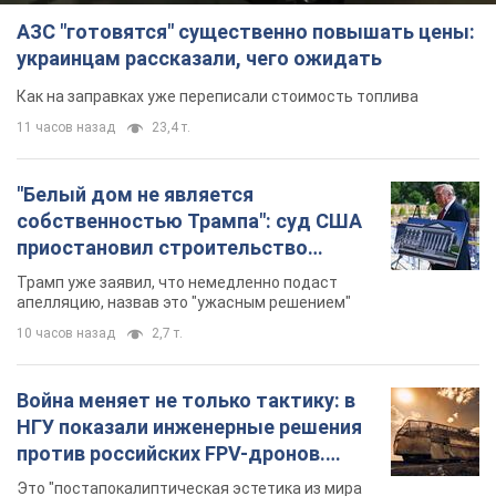
АЗС "готовятся" существенно повышать цены:
украинцам рассказали, чего ожидать
Как на заправках уже переписали стоимость топлива
11 часов назад
23,4 т.
"Белый дом не является
собственностью Трампа": суд США
приостановил строительство
бального зала стоимостью 400 млн
Трамп уже заявил, что немедленно подаст
долларов
апелляцию, назвав это "ужасным решением"
10 часов назад
2,7 т.
Война меняет не только тактику: в
НГУ показали инженерные решения
против российских FPV-дронов.
Фото
Это "постапокалиптическая эстетика из мира