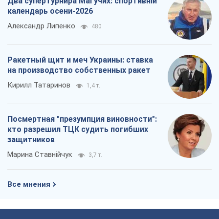
Два супертурнира Магучих: спортивній
календарь осени-2026
Александр Липенко
480
Ракетный щит и меч Украины: ставка
на производство собственных ракет
Кирилл Татаринов
1,4 т.
Посмертная "презумпция виновности":
кто разрешил ТЦК судить погибших
защитников
Марина Ставнійчук
3,7 т.
Все мнения