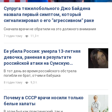
Супруга тяжелобольного Джо Байдена
назвала первый симптом, который
сигнализировал о его "агрессивном" раке
Сначала врачи не обратили на это должного внимания
7 годин тому
11,3 т.
Ее убила Россия: умерла 13-летняя
девочка, раненая в результате
российской атаки на Сумскую
область. Фото
В тот день во время российского обстрела
погибли ее брат, отчим и бабушка
8 годин тому
9,3 т.
Почему в СССР врачи носили только
белые халаты
В этом был как практический, так и