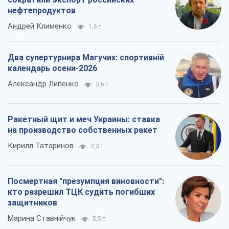
нефтепродуктов
Андрей Клименко
1,6 т.
Два супертурнира Магучих: спортивній
календарь осени-2026
Александр Липенко
3,6 т.
Ракетный щит и меч Украины: ставка
на производство собственных ракет
Кирилл Татаринов
2,3 т.
Посмертная "презумпция виновности":
кто разрешил ТЦК судить погибших
защитников
Марина Ставнійчук
5,5 т.