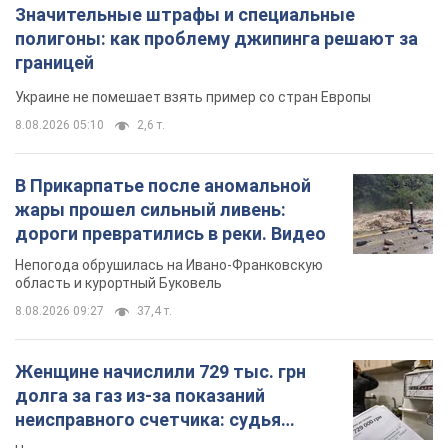
Значительные штрафы и специальные
полигоны: как проблему джипинга решают за
границей
Украине не помешает взять пример со стран Европы
8.08.2026 05:10
2,6 т.
В Прикарпатье после аномальной
жары прошел сильный ливень:
дороги превратились в реки. Видео
Непогода обрушилась на Ивано-Франковскую
область и курортный Буковель
8.08.2026 09:27
37,4 т.
Женщине начислили 729 тыс. грн
долга за газ из-за показаний
неисправного счетчика: судья
вынес неожиданное решение