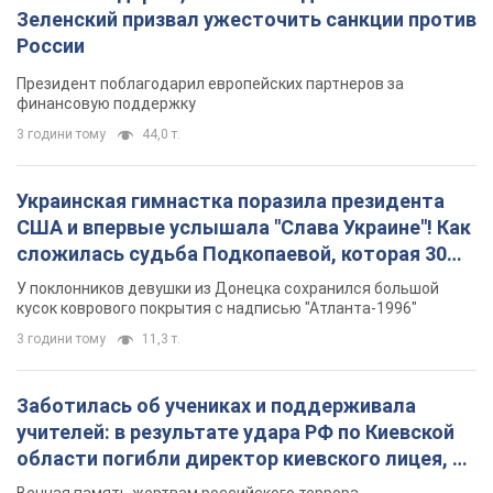
Зеленский призвал ужесточить санкции против
России
Президент поблагодарил европейских партнеров за
финансовую поддержку
3 години тому
44,0 т.
Украинская гимнастка поразила президента
США и впервые услышала "Слава Украине"! Как
сложилась судьба Подкопаевой, которая 30
лет назад завоевала "золото" Олимпиады
У поклонников девушки из Донецка сохранился большой
кусок коврового покрытия с надписью "Атланта-1996"
3 години тому
11,3 т.
Заботилась об учениках и поддерживала
учителей: в результате удара РФ по Киевской
области погибли директор киевского лицея, её
муж и внук