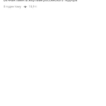
Вечная память жертвам российского террора
8 годин тому
18,9 т.