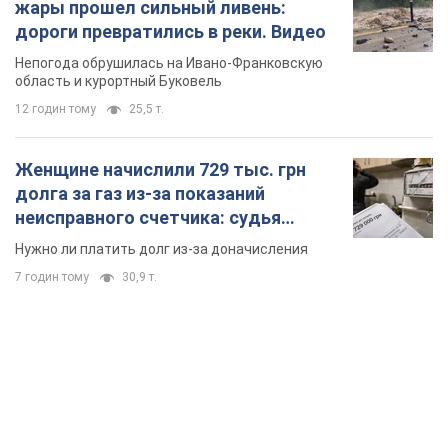
жары прошел сильный ливень:
дороги превратились в реки. Видео
Непогода обрушилась на Ивано-Франковскую
область и курортный Буковель
12 годин тому
25,5 т.
Женщине начислили 729 тыс. грн
долга за газ из-за показаний
неисправного счетчика: судья
вынес неожиданное решение
Нужно ли платить долг из-за доначисления
7 годин тому
30,9 т.