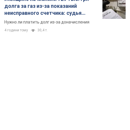
долга за газ из-за показаний
неисправного счетчика: судья
вынес неожиданное решение
Нужно ли платить долг из-за доначисления
4 години тому
30,4 т.