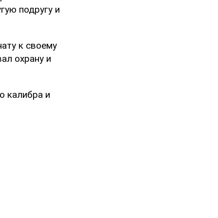
угую подругу и
нату к своему
ал охрану и
о калибра и