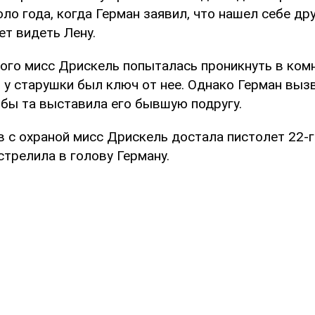
ло года, когда Герман заявил, что нашел себе др
ет видеть Лену.
того мисс Дрискель попыталась проникнуть в ком
 у старушки был ключ от нее. Однако Герман вызв
обы та выставила его бывшую подругу.
 с охраной мисс Дрискель достала пистолет 22-г
трелила в голову Герману.