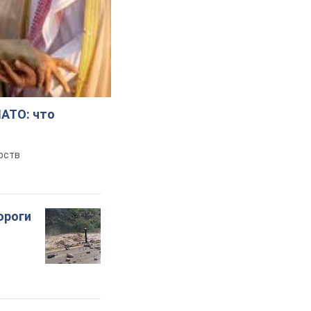
НАТО: что
рств
ороги