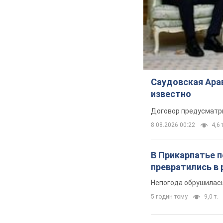
Саудовская Арав
известно
Договор предусматри
8.08.2026 00:22
4,6 
В Прикарпатье 
превратились в 
Непогода обрушилась
5 годин тому
9,0 т.