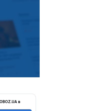
 OBOZ.UA в