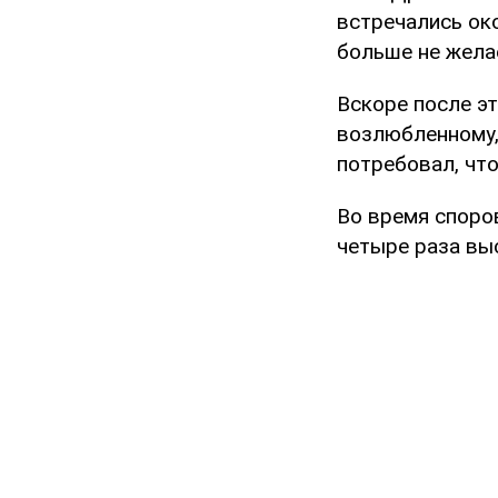
встречались око
больше не жела
Вскоре после э
возлюбленному,
потребовал, чт
Во время споров
четыре раза выс