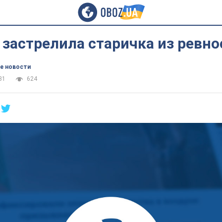
застрелила старичка из ревно
е новости
31
624