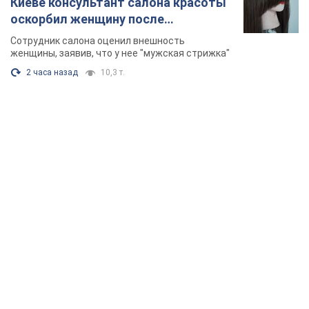
Киеве консультант салона красоты
оскорбил женщину после
химиотерапии, разгорелся скандал.
Сотрудник салона оценил внешность
Фото
женщины, заявив, что у нее "мужская стрижка"
2 часа назад
10,3 т.