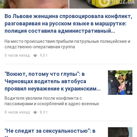
Во Львове женщина спровоцировала конфликт,
разговаривая на русском языке в маршрутке:
полиция составила административный
протокол. Видео
На место происшествия прибыли патрульные полицейские и
следственно-оперативная группа
5 часов назад
9,0 т.
"Воюют, потому что глупы": в
Черновцах водитель автобуса
проявил неуважение к украинским
военным и поплатился за это.
Водителя уволили после конфликта с
Видео
пассажирами и оскорблений в адрес военных
8 часов назад
8,3 т.
"Не следит за сексуальностью": в