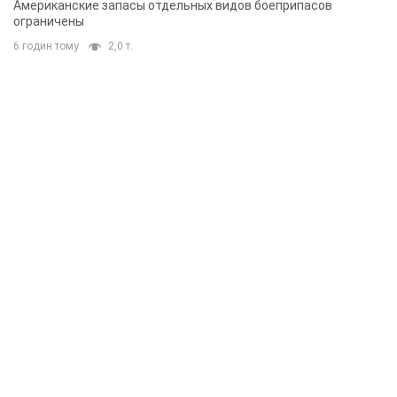
Американские запасы отдельных видов боеприпасов
ограничены
6 годин тому
2,0 т.