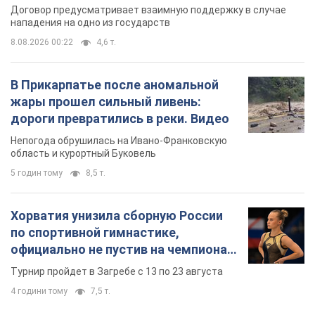
Договор предусматривает взаимную поддержку в случае
нападения на одно из государств
8.08.2026 00:22
4,6 т.
В Прикарпатье после аномальной
жары прошел сильный ливень:
дороги превратились в реки. Видео
Непогода обрушилась на Ивано-Франковскую
область и курортный Буковель
5 годин тому
8,5 т.
Хорватия унизила сборную России
по спортивной гимнастике,
официально не пустив на чемпионат
Европы основных спортсменов
Турнир пройдет в Загребе с 13 по 23 августа
4 години тому
7,5 т.