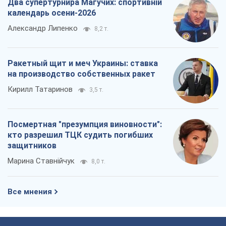
Два супертурнира Магучих: спортивній
календарь осени-2026
Александр Липенко
8,2 т.
Ракетный щит и меч Украины: ставка
на производство собственных ракет
Кирилл Татаринов
3,5 т.
Посмертная "презумпция виновности":
кто разрешил ТЦК судить погибших
защитников
Марина Ставнійчук
8,0 т.
Все мнения