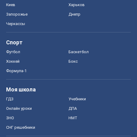
Киев
Харьков
Запорожье
Днепр
Черкассы
Спорт
Футбол
Баскетбол
Хоккей
Бокс
Формула-1
Моя школа
ГДЗ
Учебники
Онлайн уроки
ДПА
ЗНО
НМТ
СНГ решебники