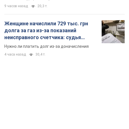
9 часов назад
20,3 т.
Женщине начислили 729 тыс. грн
долга за газ из-за показаний
неисправного счетчика: судья
вынес неожиданное решение
Нужно ли платить долг из-за доначисления
4 часа назад
30,4 т.