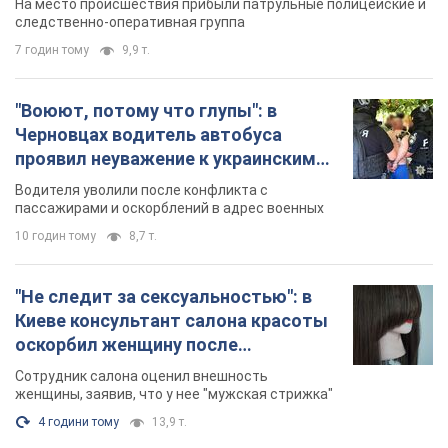
На место происшествия прибыли патрульные полицейские и
следственно-оперативная группа
7 годин тому
9,9 т.
"Воюют, потому что глупы": в
Черновцах водитель автобуса
проявил неуважение к украинским
военным и поплатился за это.
Водителя уволили после конфликта с
Видео
пассажирами и оскорблений в адрес военных
10 годин тому
8,7 т.
"Не следит за сексуальностью": в
Киеве консультант салона красоты
оскорбил женщину после
химиотерапии, разгорелся скандал.
Сотрудник салона оценил внешность
Фото
женщины, заявив, что у нее "мужская стрижка"
4 години тому
13,9 т.