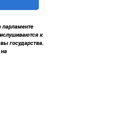
в парламенте
рислушиваются к
авы государства.
 на