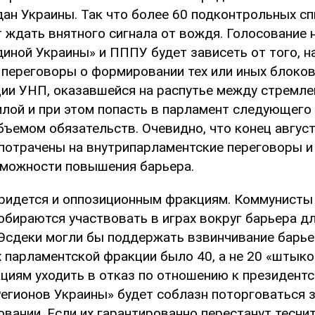
ан Украины. Так что более 60 подконтрольных сп
т ждать внятного сигнала от вождя. Голосование
диной Украины» и ПППУ будет зависеть от того, н
 переговоры о формировании тех или иных блоков
ции УНП, оказавшейся на распутье между стремл
илой и при этом попасть в парламент следующего
ъемом обязательств. Очевидно, что конец август
 потрачены на внутрипарламентские переговоры и
зможности повышения барьера.
ридется и оппозиционным фракциям. Коммунисты
собираются участвовать в играх вокруг барьера д
 Эсдеки могли бы поддержать взвинчивание барьер
х парламентской фракции было 40, а не 20 «штыко
циям уходить в отказ по отношению к президентс
«Регионов Украины» будет соблазн поторговаться 
овании. Если их гарантированно перестанут тесни