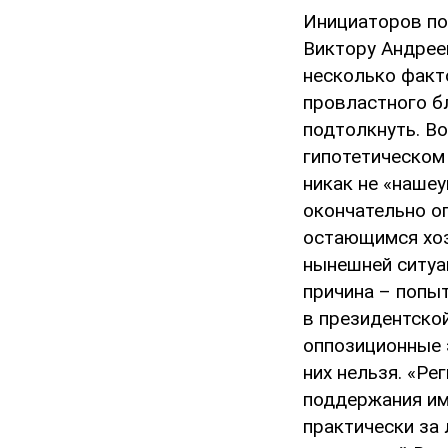
Инициаторов по
Виктору Андрее
несколько факт
провластного б
подтолкнуть. В
гипотетическом
никак не «наше
окончательно о
остающимся хоз
нынешней ситуац
причина – попы
в президентско
оппозиционные э
них нельзя. «Ре
поддержания им
практически за