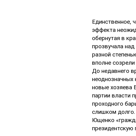
Единственное, ч
эффекта неожид
обернутая в кр
прозвучала над
разной степень
вполне созрели
До недавнего в
неоднозначных 
новые хозяева 
партии власти 
проходного бар
слишком долго.
Ющенко «гражда
президентскую 