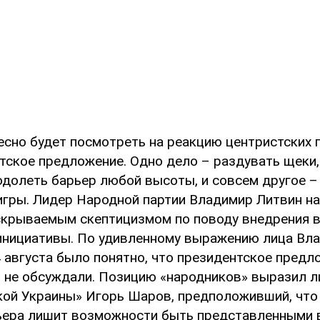
есно будет посмотреть на реакцию центристских 
тское предложение. Одно дело – раздувать щеки,
одолеть барьер любой высоты, и совсем другое –
игры. Лидер Народной партии Владимир Литвин на
скрываемым скептицизмом по поводу внедрения в
инициативы. По удивленному выражению лица Вл
 августа было понятно, что президентское предл
 не обсуждали. Позицию «народников» выразил л
ой Украины» Игорь Шаров, предположивший, что
ера лишит возможности быть представленными 