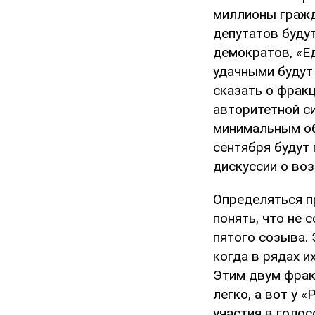
миллионы гражд
депутатов буду
демократов, «Е
удачными будут
сказать о фрак
авторитетной с
минимальным об
сентября будут
дискуссии о во
Определяться п
понять, что не 
пятого созыва.
когда в рядах и
Этим двум фрак
легко, а вот у 
участия в голос