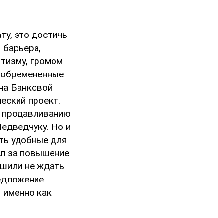
ту, это достичь
 барьера,
отизму, громом
и обремененные
 на Банковой
еский проект.
о продавливанию
едведчуку. Но и
ть удобные для
ал за повышение
ешили не ждать
едложение
 именно как