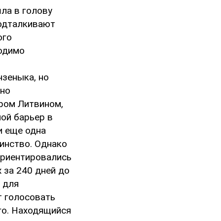
ла в голову
подталкивают
ого
ходимо
нзеныка, но
жно
ром Литвином,
ой барьер в
и еще одна
инство. Однако
ориентировались
 за 240 дней до
 для
т голосовать
го. Находящийся