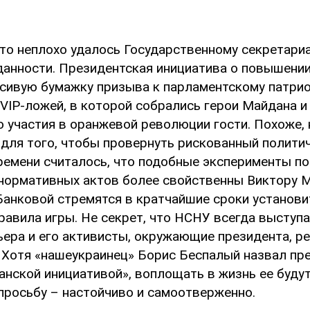
то неплохо удалось Государственному секретариа
анности. Президентская инициатива о повышении
асивую бумажку призыва к парламентскому патри
 VIP-ложей, в которой собрались герои Майдана 
ю участия в оранжевой революции гости. Похоже,
 для того, чтобы провернуть рискованный политич
ремени считалось, что подобные эксперименты п
нормативных актов более свойственны Виктору М
Банковой стремятся в кратчайшие сроки установи
правила игры. Не секрет, что НСНУ всегда выступ
ьера и его активисты, окружающие президента, р
 Хотя «нашеукраинец» Борис Беспалый назвал пр
нской инициативой», воплощать в жизнь ее будут
просьбу – настойчиво и самоотверженно.