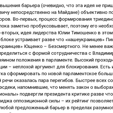
вышения барьера (очевидно, что эта идея не приш
вичу непосредственно на Майдане) объективно 
оров. Во-первых, процесс формирования триедин
лока заметно пробуксовывает, поэтому его необ
о-вторых, идея лидерства Юлии Тимошенко в этом
 блоке устраивает разве что «нашеукраинцев» Пи
украинцев» Ющенко – Безсмертного. Не менее ва
пределиться с формой сотрудничества с Владими
яином положения в парламенте. Высокий проходн
ии – неплохой аргумент для блокирования. Есть 
тка сформировать по новой парламентское больш
й речи оказалась пара перегибов. Быстрее всех с
сдеки, напомнившие, что менять закон о выборах
гионалы» подвергли президента критике разве что
иджа оппозиционной силы – их рейтинг позволяе
 любой предложенный барьер в пределах разумно