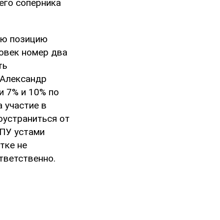
его соперника
ою позицию
овек номер два
ть
 Александр
и 7% и 10% по
а участие в
оустраниться от
КПУ устами
тке не
тветственно.