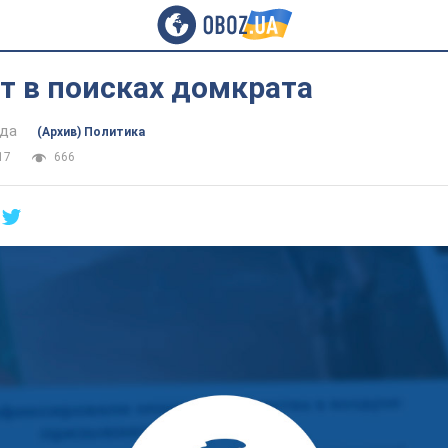
т в поисках домкрата
гда
(Архив) Политика
17
666