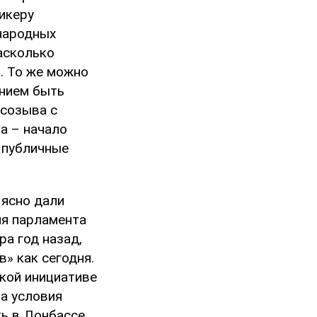
икеру
 народных
асколько
. То же можно
ением быть
 созыва с
а – начало
 публичные
 ясно дали
ля парламента
а год назад,
в» как сегодня.
кой инициативе
за условия
ть в Донбассе,