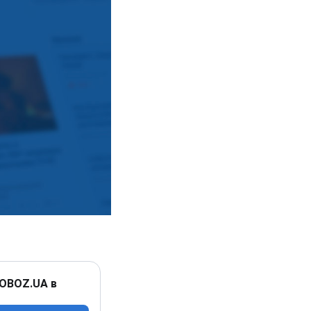
 OBOZ.UA в