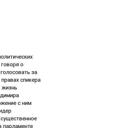
политических
 говоря о
 голосовать за
 правах спикера
 жизнь
адимира
ожение с ним
идер
 существенное
в парламенте