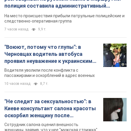
полиция составила административный
протокол. Видео
На место происшествия прибыли патрульные полицейские и
следственно-оперативная группа
7 часов назад
9,9 т.
"Воюют, потому что глупы": в
Черновцах водитель автобуса
проявил неуважение к украинским
военным и поплатился за это.
Водителя уволили после конфликта с
Видео
пассажирами и оскорблений в адрес военных
10 часов назад
8,7 т.
"Не следит за сексуальностью": в
Киеве консультант салона красоты
оскорбил женщину после
химиотерапии, разгорелся скандал.
Сотрудник салона оценил внешность
Фото
женщины, заявив, что у нее "мужская стрижка"