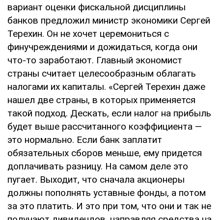
вариант оценки фискаль­ной дисциплины
банков предложил ми­нистр экономики Сергей
Терехин. Он не хо­чет церемониться с
финучреждениями и дожидаться, когда они
что-то заработают. Главный экономист
страны считает целе­сообразным облагать
налогами их капита­лы. «Сергей Терехин даже
нашел две стра­ны, в которых применяется
такой подход. Дескать, если налог на прибыль
будет вы­ше рассчитанного коэффициента —
это нормально. Если банк заплатит
обязатель­ных сборов меньше, ему придется
доплачи­вать разницу. На самом деле это
пугает. Выходит, что сначала акционеры
должны пополнять уставные фонды, а потом
за это платить. И это при том, что они и так не
по­лучают дивидендов, направляя средства на