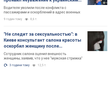
военным и поплатился за это.
Водителя уволили после конфликта с
Видео
пассажирами и оскорблений в адрес военных
9 годин тому
8,6 т.
"Не следит за сексуальностью": в
Киеве консультант салона красоты
оскорбил женщину после
химиотерапии, разгорелся скандал.
Сотрудник салона оценил внешность
Фото
женщины, заявив, что у нее "мужская стрижка"
3 години тому
12,5 т.