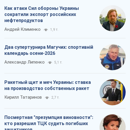
Как атаки Сил обороны Украины
сократили экспорт российских
нефтепродуктов
Андрей Клименко
1,9 т.
Два супертурнира Магучих: спортивній
календарь осени-2026
Александр Липенко
5,1 т.
Ракетный щит и меч Украины: ставка
на производство собственных ракет
Кирилл Татаринов
2,7 т.
Посмертная "презумпция виновности":
кто разрешил ТЦК судить погибших
защитников