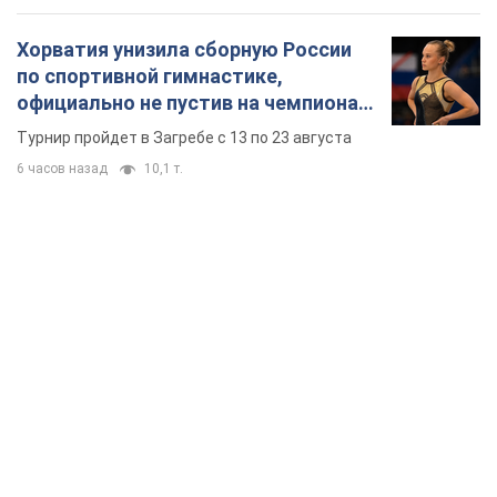
Хорватия унизила сборную России
по спортивной гимнастике,
официально не пустив на чемпионат
Европы основных спортсменов
Турнир пройдет в Загребе с 13 по 23 августа
6 часов назад
10,1 т.