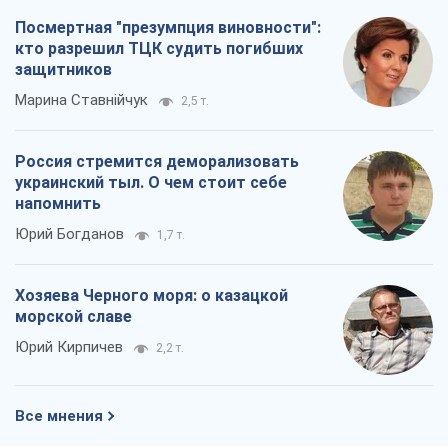
Посмертная "презумпция виновности":
кто разрешил ТЦК судить погибших
защитников
Марина Ставнійчук
2,5 т.
Россия стремится деморализовать
украинский тыл. О чем стоит себе
напомнить
Юрий Богданов
1,7 т.
Хозяева Черного моря: о казацкой
морской славе
Юрий Кирпичев
2,2 т.
Все мнения