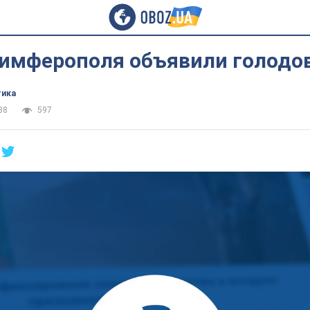
имферополя объявили голодо
тика
38
597