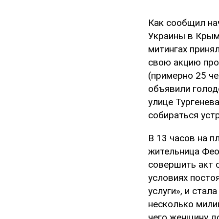
Как сообщил на
Украины в Крым
митингах приня
свою акцию про
(примерно 25 че
объявили голод
улице Тургенева
собираться устр
В 13 часов на 
жительница Фео
совершить акт 
условиях посто
услуги», и стал
несколько мили
чего женщину д