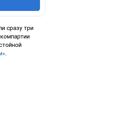
ли сразу три
и компартии
стойной
м»
.