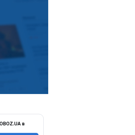
 OBOZ.UA в