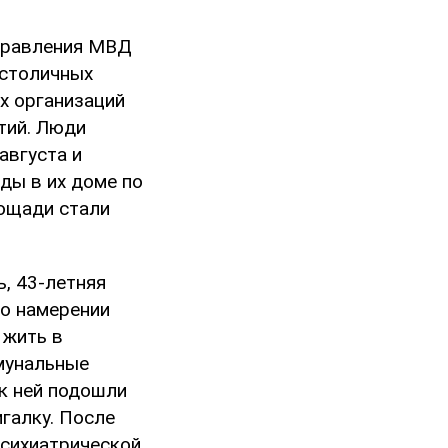
управления МВД
 столичных
х организаций
тий. Люди
августа и
ды в их доме по
лощади стали
, 43-летняя
о намерении
 жить в
ммунальные
 к ней подошли
галку. После
психиатрической