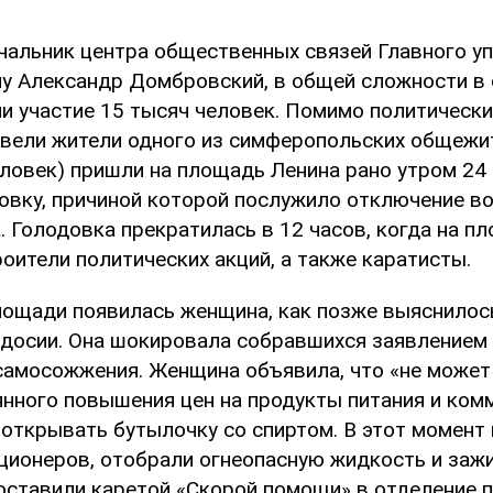
чальник центра общественных связей Главного 
у Александр Домбровский, в общей сложности в
ли участие 15 тысяч человек. Помимо политически
вели жители одного из симферопольских общежи
ловек) пришли на площадь Ленина рано утром 24 
овку, причиной которой послужило отключение во
. Голодовка прекратилась в 12 часов, когда на п
оители политических акций, а также каратисты.
площади появилась женщина, как позже выяснилось
досии. Она шокировала собравшихся заявлением 
самосожжения. Женщина объявила, что «не может
янного повышения цен на продукты питания и ко
а открывать бутылочку со спиртом. В этот момент
ционеров, отобрали огнеопасную жидкость и зажи
оставили каретой «Скорой помощи» в отделение 