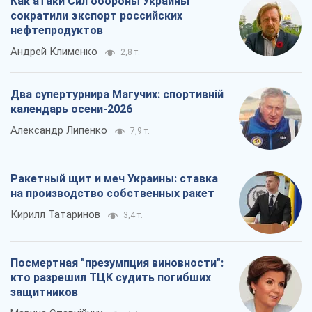
Как атаки Сил обороны Украины
сократили экспорт российских
нефтепродуктов
Андрей Клименко
2,8 т.
Два супертурнира Магучих: спортивній
календарь осени-2026
Александр Липенко
7,9 т.
Ракетный щит и меч Украины: ставка
на производство собственных ракет
Кирилл Татаринов
3,4 т.
Посмертная "презумпция виновности":
кто разрешил ТЦК судить погибших
защитников