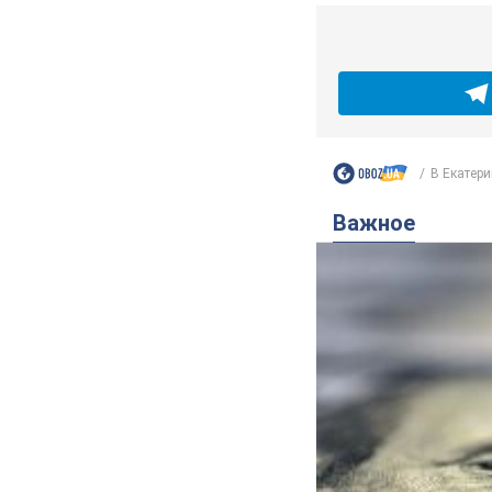
В Екатери
Важное