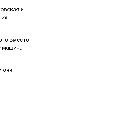
ковская и
 их
ого вместо
е машина
и они