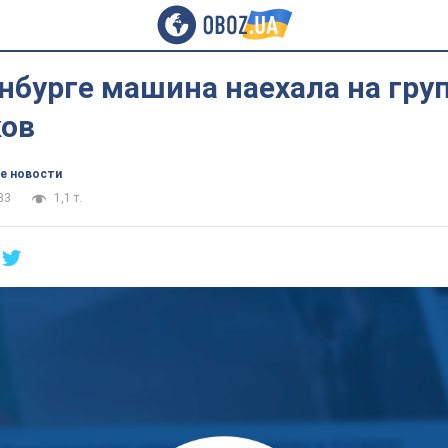
нбурге машина наехала на гру
ов
е новости
33
1,1 т.