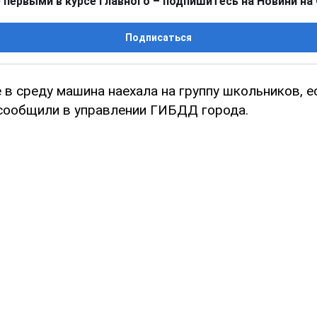
 первыми в курсе главного – подпишитесь на Новини на
Подписаться
 в среду машина наехала на группу школьников, е
сообщили в управлении ГИБДД города.