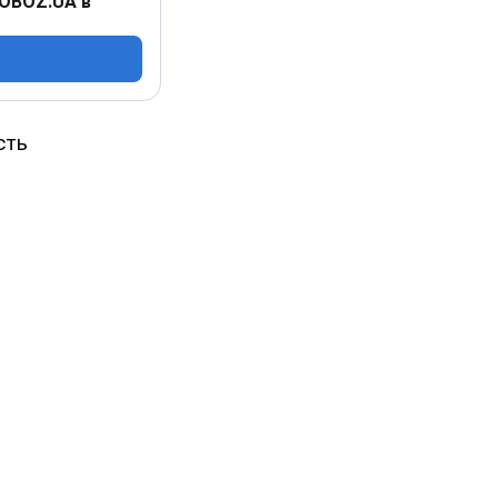
 OBOZ.UA в
сть