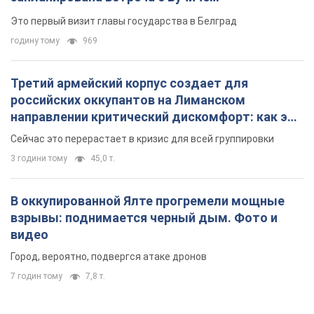
Это первый визит главы государства в Белград
годину тому
969
Третий армейский корпус создает для
российских оккупантов на Лиманском
направлении критический дискомфорт: как это
удалось
Сейчас это перерастает в кризис для всей группировки
3 години тому
45,0 т.
В оккупированной Ялте прогремели мощные
взрывы: поднимается черный дым. Фото и
видео
Город, вероятно, подвергся атаке дронов
7 годин тому
7,8 т.