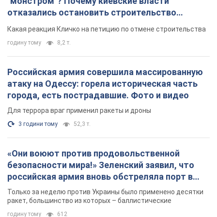
"монстром"? Почему киевские власти
отказались остановить строительство
небоскреба "московского верующего"
Какая реакция Кличко на петицию по отмене строительства
годину тому
8,2 т.
Российская армия совершила массированную
атаку на Одессу: горела историческая часть
города, есть пострадавшие. Фото и видео
Для террора враг применил ракеты и дроны
3 години тому
52,3 т.
«Они воюют против продовольственной
безопасности мира!» Зеленский заявил, что
российская армия вновь обстреляла порт в
Одессе
Только за неделю против Украины было применено десятки
ракет, большинство из которых – баллистические
годину тому
612