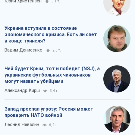
Юрий Христензен
3,1 т.
Украина вступила в состояние
экономического кризиса. Есть ли свет
в конце туннеля?
Вадим Денисенко
2,6 т.
Чей будет Крым, тот и победит (NSJ), а
украинских футбольных чиновников
могут назвать убийцами
Александр Кирш
3,4 т.
Запад проспал угрозу: Россия может
проверить НАТО войной
Леонид Невзлин
6,4 т.