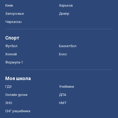
Киев
Харьков
Запорожье
Днепр
Черкассы
Спорт
Футбол
Баскетбол
Хоккей
Бокс
Формула-1
Моя школа
ГДЗ
Учебники
Онлайн уроки
ДПА
ЗНО
НМТ
СНГ решебники