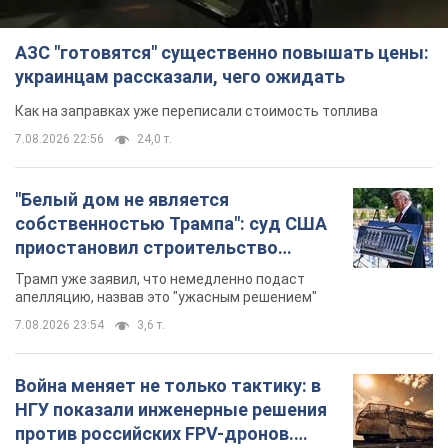
АЗС "готовятся" существенно повышать цены:
украинцам рассказали, чего ожидать
Как на заправках уже переписали стоимость топлива
7.08.2026 22:56
24,0 т.
"Белый дом не является
собственностью Трампа": суд США
приостановил строительство
бального зала стоимостью 400 млн
Трамп уже заявил, что немедленно подаст
долларов
апелляцию, назвав это "ужасным решением"
7.08.2026 23:54
3,6 т.
Война меняет не только тактику: в
НГУ показали инженерные решения
против российских FPV-дронов.