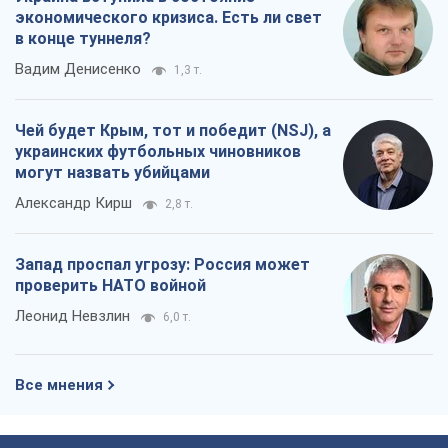
экономического кризиса. Есть ли свет
в конце туннеля?
Вадим Денисенко
1,3 т.
Чей будет Крым, тот и победит (NSJ), а
украинских футбольных чиновников
могут назвать убийцами
Александр Кирш
2,8 т.
Запад проспал угрозу: Россия может
проверить НАТО войной
Леонид Невзлин
6,0 т.
Все мнения