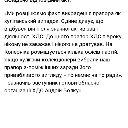
«Ми розцінюємо факт викрадення прапора як
хуліганський випадок. Єдине дивує, що
відбувся він після значної активізації
діяльності ХДС. До цього прапор ХДС півроку
нікому не заважав і нікого не дратував. На
Коперніка розміщується кілька офісів партій.
Якщо хулігани-колекціонери вибрали наш
прапор з-поміж інших заради його
привабливого вигляду, - то немає на то ради»,
- зазначив заступник голови обласної
організації ХДС Андрій Болкун.