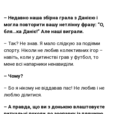
– Недавно наша збірна грала з Данією і
могла повторити вашу нетлінну фразу: “О,
бля...ка Даніє!” Але наші виграли.
– Так? Не знав. Я мало слідкую за подіями
спорту. Ніколи не любив колективних ігор –
навіть, коли у дитинстві грав у футбол, то
мене всі напарники ненавиділи.
– Чому?
– Бо я нікому не віддавав пас! Не любив і не
люблю ділитися.
– А правда, що ви з донькою влаштовуєте
ритуальні походи до зоопарку із пляшкою