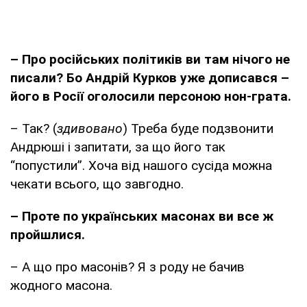
– Про російських політиків ви там нічого не
писали? Бо Андрій Курков уже дописався –
його в Росії оголосили персоною нон-грата.
– Так? (
здивовано
) Треба буде подзвонити
Андрюші і запитати, за що його так
“попустили”. Хоча від нашого сусіда можна
чекати всього, що завгодно.
– Проте по українських масонах ви все ж
пройшлися.
– А що про масонів? Я з роду не бачив
жодного масона.