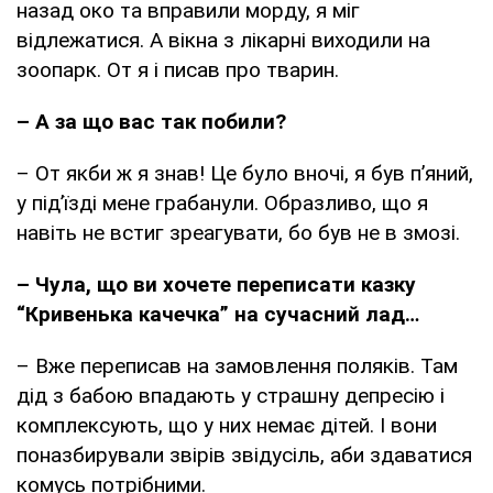
назад око та вправили морду, я міг
відлежатися. А вікна з лікарні виходили на
зоопарк. От я і писав про тварин.
– А за що вас так побили?
– От якби ж я знав! Це було вночі, я був п’яний,
у під’їзді мене грабанули. Образливо, що я
навіть не встиг зреагувати, бо був не в змозі.
– Чула, що ви хочете переписати казку
“Кривенька качечка” на сучасний лад…
– Вже переписав на замовлення поляків. Там
дід з бабою впадають у страшну депресію і
комплексують, що у них немає дітей. І вони
поназбирували звірів звідусіль, аби здаватися
комусь потрібними.