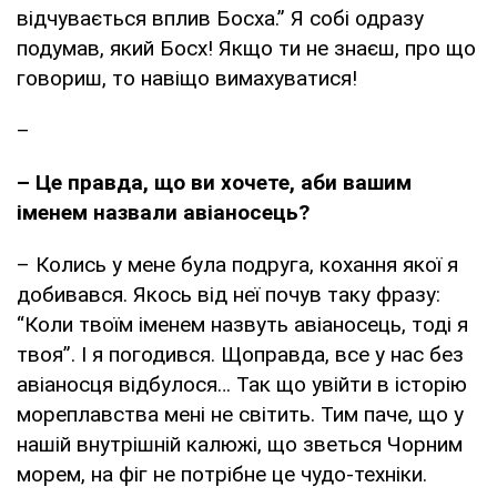
відчувається вплив Босха.” Я собі одразу
подумав, який Босх! Якщо ти не знаєш, про що
говориш, то навіщо вимахуватися!
–
– Це правда, що ви хочете, аби вашим
іменем назвали авіаносець?
– Колись у мене була подруга, кохання якої я
добивався. Якось від неї почув таку фразу:
“Коли твоїм іменем назвуть авіаносець, тоді я
твоя”. І я погодився. Щоправда, все у нас без
авіаносця відбулося… Так що увійти в історію
мореплавства мені не світить. Тим паче, що у
нашій внутрішній калюжі, що зветься Чорним
морем, на фіг не потрібне це чудо-техніки.