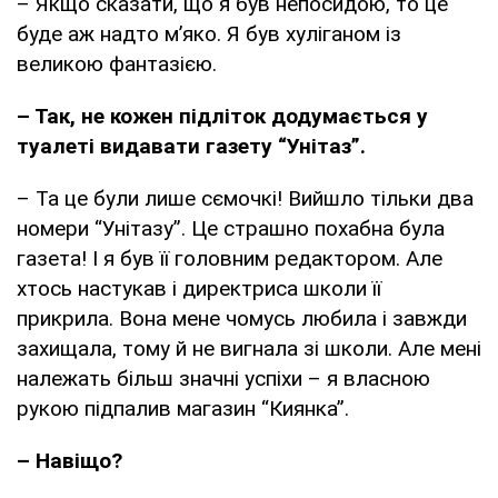
– Якщо сказати, що я був непосидою, то це
буде аж надто м’яко. Я був хуліганом із
великою фантазією.
– Так, не кожен підліток додумається у
туалеті видавати газету “Унітаз”.
– Та це були лише сємочкі! Вийшло тільки два
номери “Унітазу”. Це страшно похабна була
газета! І я був її головним редактором. Але
хтось настукав і директриса школи її
прикрила. Вона мене чомусь любила і завжди
захищала, тому й не вигнала зі школи. Але мені
належать більш значні успіхи – я власною
рукою підпалив магазин “Киянка”.
– Навіщо?