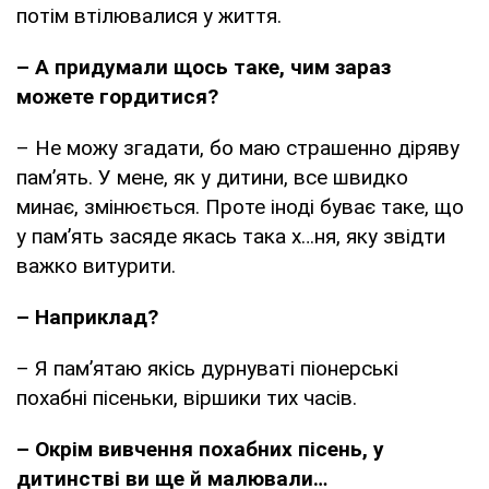
потім втілювалися у життя.
– А придумали щось таке, чим зараз
можете гордитися?
– Не можу згадати, бо маю страшенно діряву
пам’ять. У мене, як у дитини, все швидко
минає, змінюється. Проте іноді буває таке, що
у пам’ять засяде якась така х…ня, яку звідти
важко витурити.
– Наприклад?
– Я пам’ятаю якісь дурнуваті піонерські
похабні пісеньки, віршики тих часів.
– Окрім вивчення похабних пісень, у
дитинстві ви ще й малювали…