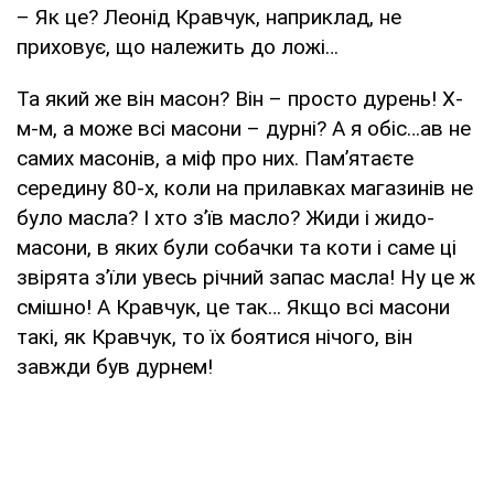
– Як це? Леонід Кравчук, наприклад, не
приховує, що належить до ложі…
Та який же він масон? Він – просто дурень! Х-
м-м, а може всі масони – дурні? А я обіс…ав не
самих масонів, а міф про них. Пам’ятаєте
середину 80-х, коли на прилавках магазинів не
було масла? І хто з’їв масло? Жиди і жидо-
масони, в яких були собачки та коти і саме ці
звірята з’їли увесь річний запас масла! Ну це ж
смішно! А Кравчук, це так… Якщо всі масони
такі, як Кравчук, то їх боятися нічого, він
завжди був дурнем!