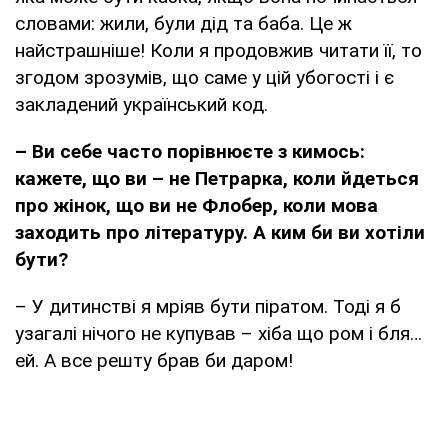
словами: жили, були дід та баба. Це ж
найстрашніше! Коли я продовжив читати її, то
згодом зрозумів, що саме у цій убогості і є
закладений український код.
– Ви себе часто порівнюєте з кимось:
кажете, що ви – не Петрарка, коли йдеться
про жінок, що ви не Флобер, коли мова
заходить про літературу. А ким би ви хотіли
бути?
– У дитинстві я мріяв бути піратом. Тоді я б
узагалі нічого не купував – хіба що ром і бля…
ей. А все решту брав би даром!