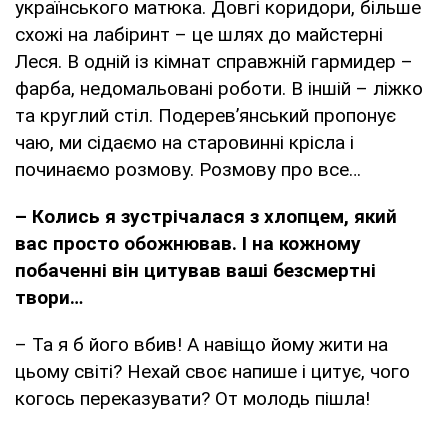
українського матюка. Довгі коридори, більше
схожі на лабіринт – це шлях до майстерні
Леся. В одній із кімнат справжній гармидер –
фарба, недомальовані роботи. В іншій – ліжко
та круглий стіл. Подерев’янський пропонує
чаю, ми сідаємо на старовинні крісла і
починаємо розмову. Розмову про все…
– Колись я зустрічалася з хлопцем, який
вас просто обожнював. І на кожному
побаченні він цитував ваші безсмертні
твори…
– Та я б його вбив! А навіщо йому жити на
цьому світі? Нехай своє напише і цитує, чого
когось переказувати? От молодь пішла!