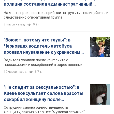
полиция составила административный
протокол. Видео
На место происшествия прибыли патрульные полицейские и
следственно-оперативная группа
7 часов назад
9,9 т.
"Воюют, потому что глупы": в
Черновцах водитель автобуса
проявил неуважение к украинским
военным и поплатился за это.
Водителя уволили после конфликта с
Видео
пассажирами и оскорблений в адрес военных
10 часов назад
8,7 т.
"Не следит за сексуальностью": в
Киеве консультант салона красоты
оскорбил женщину после
химиотерапии, разгорелся скандал.
Сотрудник салона оценил внешность
Фото
женщины, заявив, что у нее "мужская стрижка"