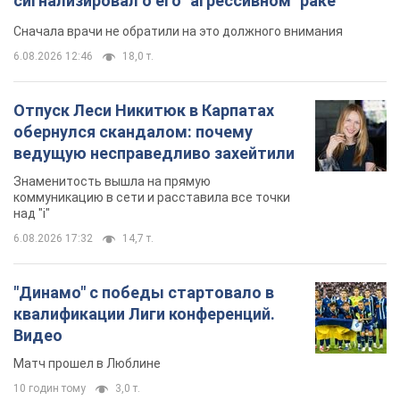
сигнализировал о его "агрессивном" раке
Сначала врачи не обратили на это должного внимания
6.08.2026 12:46
18,0 т.
Отпуск Леси Никитюк в Карпатах
обернулся скандалом: почему
ведущую несправедливо захейтили
Знаменитость вышла на прямую
коммуникацию в сети и расставила все точки
над "i"
6.08.2026 17:32
14,7 т.
"Динамо" с победы стартовало в
квалификации Лиги конференций.
Видео
Матч прошел в Люблине
10 годин тому
3,0 т.