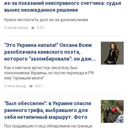
из-за показаний неисправного счетчика: судья
вынес неожиданное решение
Нужно ли платить долг из-за доначисления
5 часов назад
6,9 т.
"Это Украина напала!" Оксана Вояж
разоблачила киевского поэта,
которого "зазомбировали": он даже
русского не знал, а теперь хочет
Как отметила артистка, писатель был
геноцида украинцев
поклонником Украины, но после переезда в РФ
ему "промыли мозги"
3 часа назад
4,2 т.
"Был обессилен": в Украине спасли
раненого грифа, выбравшего для
себя нетипичный маршрут. Фото
Пострадавшую птицу обнаружили на границе