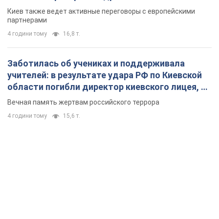
Киев также ведет активные переговоры с европейскими
партнерами
4 години тому
16,8 т.
Заботилась об учениках и поддерживала
учителей: в результате удара РФ по Киевской
области погибли директор киевского лицея, её
муж и внук
Вечная память жертвам российского террора
4 години тому
15,6 т.