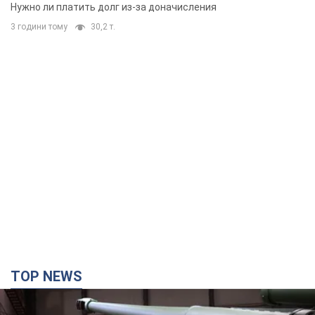
вынес неожиданное решение
Нужно ли платить долг из-за доначисления
3 години тому
30,2 т.
TOP NEWS