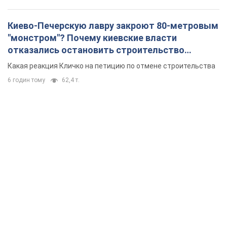
Киево-Печерскую лавру закроют 80-метровым
"монстром"? Почему киевские власти
отказались остановить строительство
небоскреба "московского верующего"
Какая реакция Кличко на петицию по отмене строительства
6 годин тому
62,4 т.