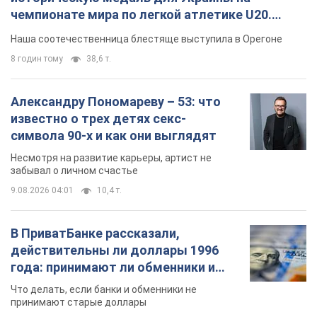
чемпионате мира по легкой атлетике U20.
Видео
Наша соотечественница блестяще выступила в Орегоне
8 годин тому
38,6 т.
Александру Пономареву – 53: что
известно о трех детях секс-
символа 90-х и как они выглядят
Несмотря на развитие карьеры, артист не
забывал о личном счастье
9.08.2026 04:01
10,4 т.
В ПриватБанке рассказали,
действительны ли доллары 1996
года: принимают ли обменники и
банки такие купюры
Что делать, если банки и обменники не
принимают старые доллары