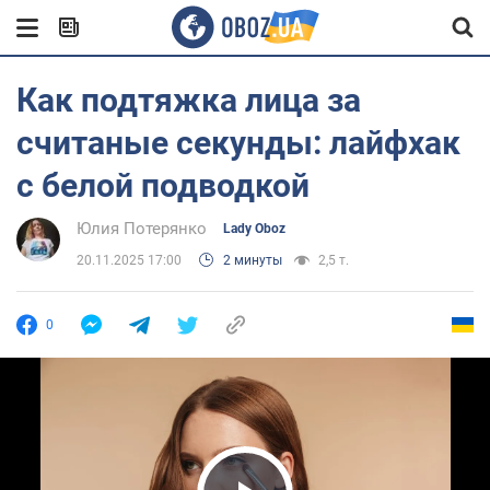
Как подтяжка лица за
считаные секунды: лайфхак
с белой подводкой
Юлия Потерянко
Lady Oboz
20.11.2025 17:00
2 минуты
2,5 т.
0