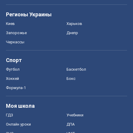
Хоккей
Бокс
Формула-1
Моя школа
ГДЗ
Учебники
Онлайн уроки
ДПА
ЗНО
НМТ
СНГ решебники
Авто
Тест Драйв
Электромобили
Акции
Сервис
Food Oboz
Рецепты
Напитки