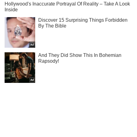
Не надоедаем! Только самое важное - подписывайся на
наш Telegram-канал
Подписаться
Подписаться
Кино Oboz
О чем будет...