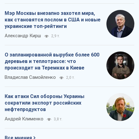
Как атаки Сил обороны Украины
сократили экспорт российских
нефтепродуктов
Андрей Клименко
3,8 т.
Все мнения
О компании
Команда
Правовая информация
Политика
конфиденциальности
Реклама на сайте
Документы
Редакционная политика
Журналисты OBOZ.UA на месте