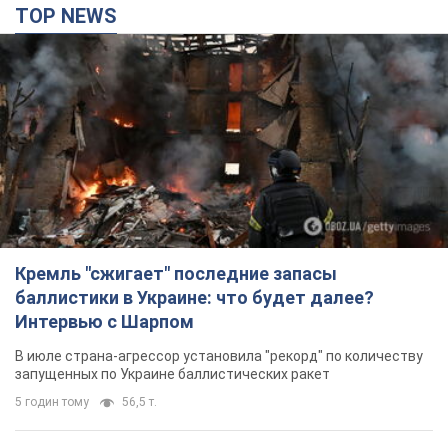
Кремль "сжигает" последние запасы
баллистики в Украине: что будет далее?
Интервью с Шарпом
В июле страна-агрессор установила "рекорд" по количеству
запущенных по Украине баллистических ракет
5 годин тому
56,5 т.
В Екатеринбурге атакован склад Wildberries:
есть попадания, поднялся дым. Фото и видео
Россиянам не помогла даже работа ПВО
4 години тому
9,7 т.
"Замечательный отец": в сети рассказали о
мужчине, которого Россия убила ударом по
Броварам. Фото
Мужчину вспоминают как профессионала своего дела