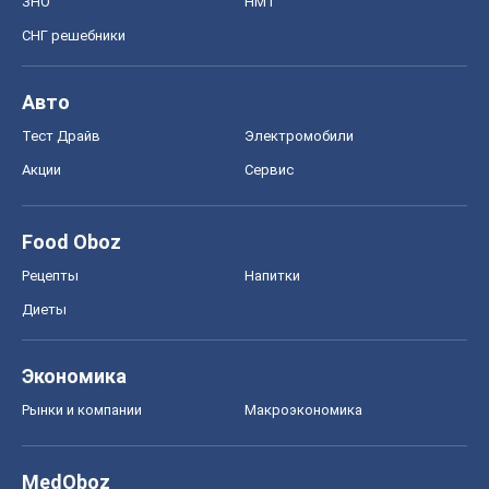
Диеты
Экономика
Рынки и компании
Mакроэкономика
MedOboz
Новости медицины
MAMACLUB
Шоу
Афиша
Сплетни
Красота
Мода
Женский Журнал