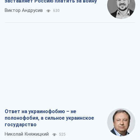
Ответ на украинофобию – не
полонофобия, а сильное украинское
государство
Николай Княжицкий
525
Мэр Москвы внезапно захотел мира,
как становятся послом в США и новые
украинские топ-рейтинги
Александр Кирш
2,9 т.
О запланированной вырубке более 600
деревьев и теплотрассе: что
происходит на Теремках в Киеве
Владислав Самойленко
2,0 т.