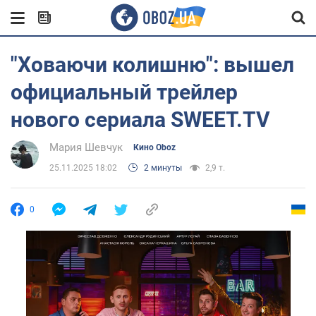
"Ховаючи колишню": вышел
официальный трейлер
нового сериала SWEET.TV
Мария Шевчук
Кино Oboz
25.11.2025 18:02
2 минуты
2,9 т.
0