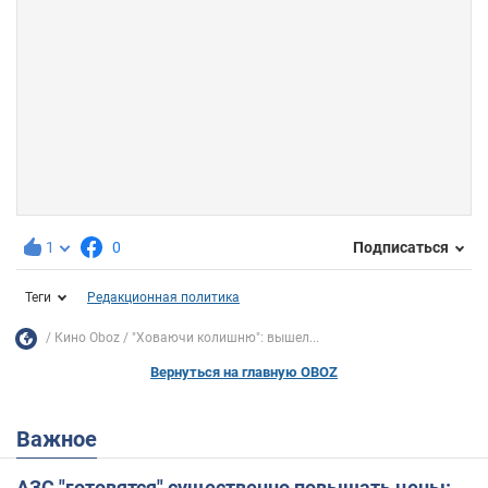
1
0
Подписаться
Теги
Редакционная политика
Кино Oboz
"Ховаючи колишню": вышел...
Вернуться на главную OBOZ
Важное
АЗС "готовятся" существенно повышать цены: