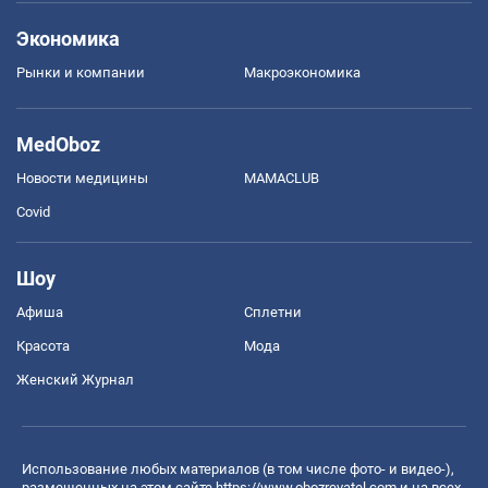
Экономика
Рынки и компании
Mакроэкономика
MedOboz
Новости медицины
MAMACLUB
Covid
Шоу
Афиша
Сплетни
Красота
Мода
Женский Журнал
Использование любых материалов (в том числе фото- и видео-),
размещенных на этом сайте
https://www.obozrevatel.com
и на всех