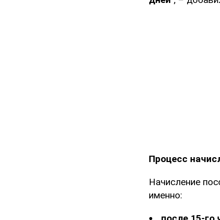
Процесс начис
Начисление пос
именно:
после 15-го 