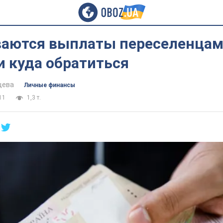
аются выплаты переселенцам:
и куда обратиться
цева
Личные финансы
11
1,3 т.