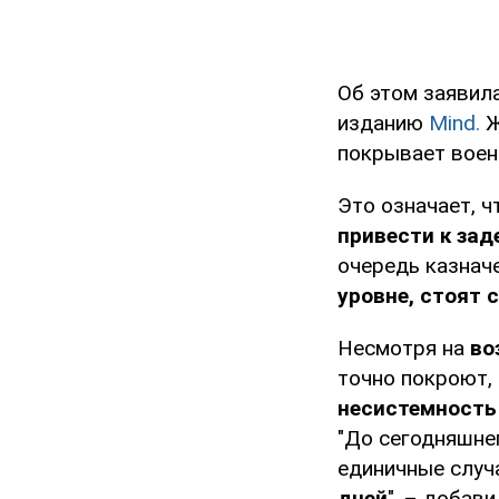
Об этом заявил
изданию
Mind.
Ж
покрывает воен
Это означает, 
привести к зад
очередь казнач
уровне, стоят
Несмотря на
во
точно покроют,
несистемность
"До сегодняшнег
единичные случ
дней
", – добави