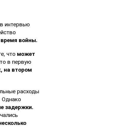
 в интервью
ейство
 время войны.
е, что
может
что в первую
х, на втором
альные расходы
. Однако
е задержки.
учались
несколько