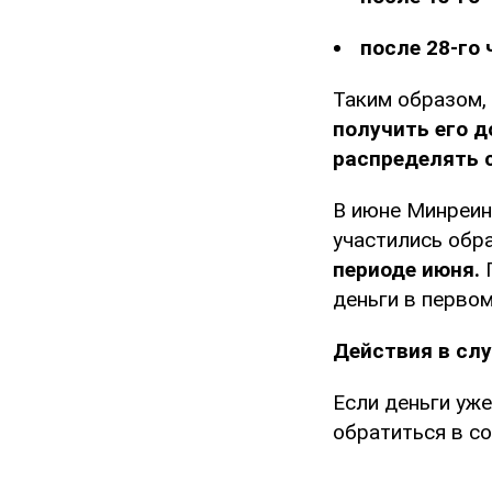
после 28-го 
Таким образом, 
получить его д
распределять 
В июне Минреин
участились обр
периоде июня.
П
деньги в перво
Действия в сл
Если деньги уже
обратиться в с