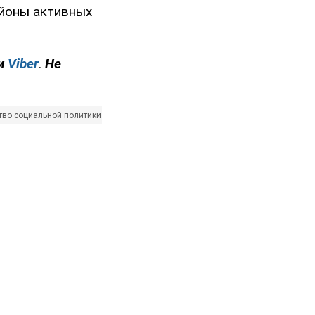
айоны активных
и
Viber
.
Не
тво социальной политики Украины
выплаты
переселенцы (ВПЛ)