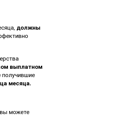
есяца,
должны
эффективно
терства
вом выплатном
е получившие
нца месяца.
, вы можете