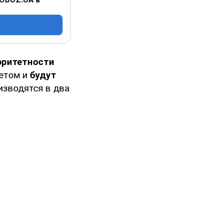
оритетности
жетом и
будут
изводятся в два