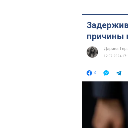
Задержив
причины 
Дарина Гер
12.07.2024 17:
0