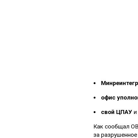
Минреинтег
офис уполно
свой ЦПАУ
и
Как сообщал OB
за разрушенное