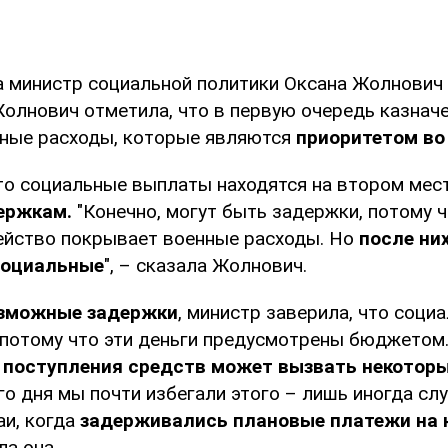
а министр социальной политики Оксана Жолнович
олнович отметила, что в первую очередь казнач
ные расходы, которые являются
приоритетом во
что социальные выплаты находятся на втором мест
ержкам.
"Конечно, могут быть задержки, потому 
ейство покрывает военные расходы. Но
после ни
 социальные
", – сказала Жолнович.
зможные задержки
, министр заверила, что соци
 потому что эти деньги предусмотрены бюджетом
 поступления средств может вызвать некоторы
о дня мы почти избегали этого – лишь иногда сл
аи, когда
задерживались плановые платежи на 
ла она.