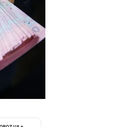
 OBOZ.UA в