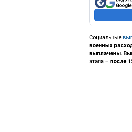
Google
Социальные
вы
военных расхо
выплачены
. В
этапа –
после 1