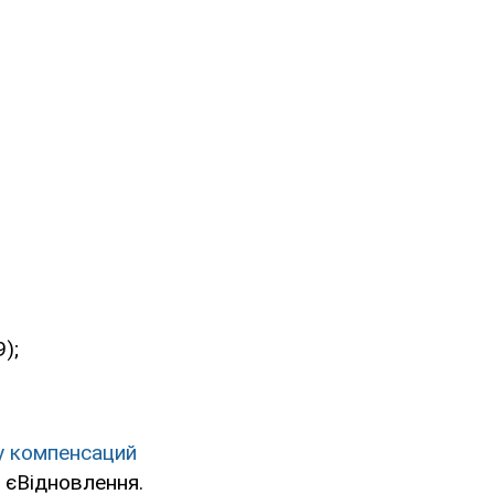
);
у компенсаций
 єВідновлення.