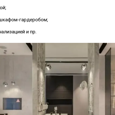
ой;
шкафом-гардеробом;
нализацией и пр.