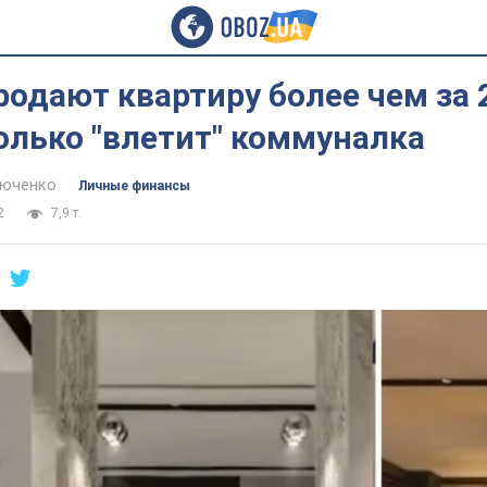
родают квартиру более чем за 
колько "влетит" коммуналка
тюченко
Личные финансы
2
7,9 т.