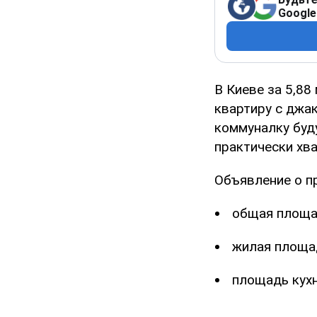
Google
В Киеве за 5,88
квартиру с джак
коммуналку буд
практически хв
Объявление о п
общая площад
жилая площад
площадь кухни