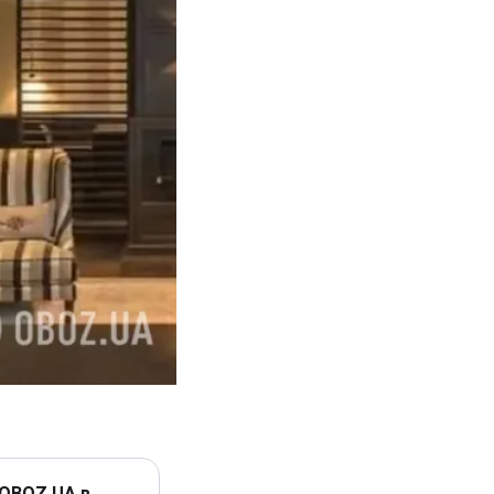
 OBOZ.UA в