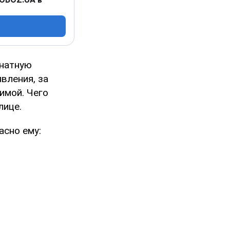
мнатную
вления, за
имой. Чего
лице.
ласно ему: