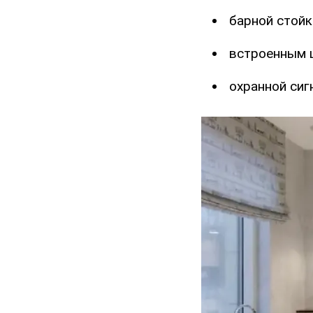
барной стойк
встроенным 
охранной сиг