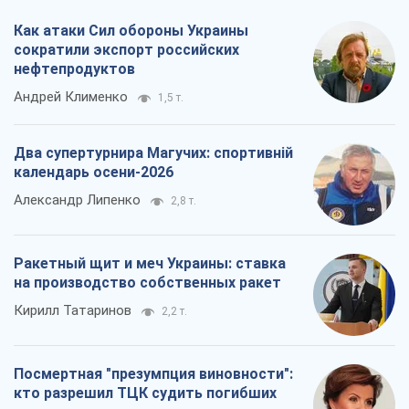
Как атаки Сил обороны Украины
сократили экспорт российских
нефтепродуктов
Андрей Клименко
1,5 т.
Два супертурнира Магучих: спортивній
календарь осени-2026
Александр Липенко
2,8 т.
Ракетный щит и меч Украины: ставка
на производство собственных ракет
Кирилл Татаринов
2,2 т.
Посмертная "презумпция виновности":
кто разрешил ТЦК судить погибших