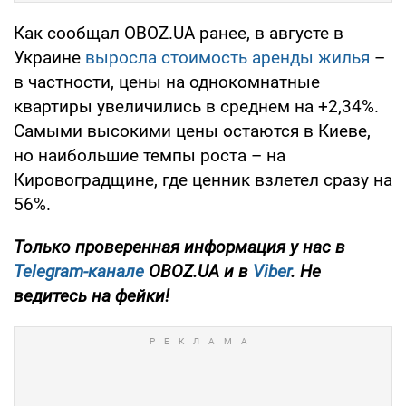
Черновицкая
966 $
0 %
Как сообщал OBOZ.UA ранее, в августе в
Украине
выросла стоимость аренды жилья
–
Черкасская
797 $
-0,4 %
в частности, цены на однокомнатные
квартиры увеличились в среднем на +2,34%.
Полтавская
817 $
-4 %
Самыми высокими цены остаются в Киеве,
Днепропетровская
1 113 $
0,5 %
но наибольшие темпы роста – на
Кировоградщине, где ценник взлетел сразу на
Харьковская
835 $
+0,3 %
56%.
Кировоградская
1 071 $
-0,8 %
Только проверенная информация у нас в
Telegram-канале
OBOZ.UA и в
Viber
. Не
Николаевская
707 $
-0,8 %
ведитесь на фейки!
Одесская
940 $
-1 %
Сумская
563 $
+4 %