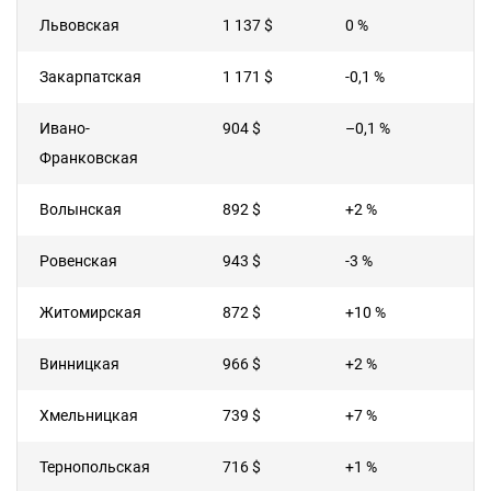
Львовская
1 137 $
0 %
Закарпатская
1 171 $
-0,1 %
Ивано-
904 $
–0,1 %
Франковская
Волынская
892 $
+2 %
Ровенская
943 $
-3 %
Житомирская
872 $
+10 %
Винницкая
966 $
+2 %
Хмельницкая
739 $
+7 %
Тернопольская
716 $
+1 %