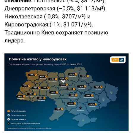
снижение:
Полтавская (-4%, $817/м²),
Днепропетровская (–0,5%, $1 113/м²),
Николаевская (-0,8%, $707/м²) и
Кировоградская (-1%, $1 071/м²).
Традиционно Киев сохраняет позицию
лидера.