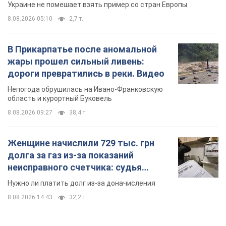
Украине не помешает взять пример со стран Европы
8.08.2026 05:10
2,7 т.
В Прикарпатье после аномальной
жары прошел сильный ливень:
дороги превратились в реки. Видео
Непогода обрушилась на Ивано-Франковскую
область и курортный Буковель
8.08.2026 09:27
38,4 т.
Женщине начислили 729 тыс. грн
долга за газ из-за показаний
неисправного счетчика: судья
вынес неожиданное решение
Нужно ли платить долг из-за доначисления
8.08.2026 14:43
32,2 т.