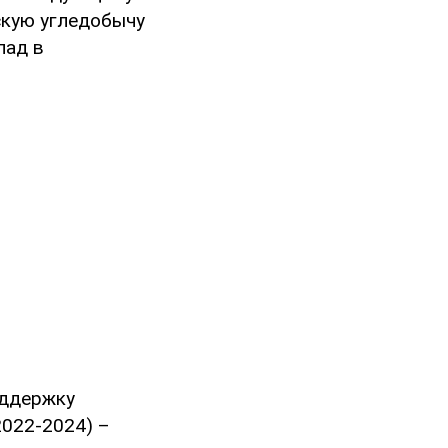
скую угледобычу
лад в
оддержку
2022-2024) –