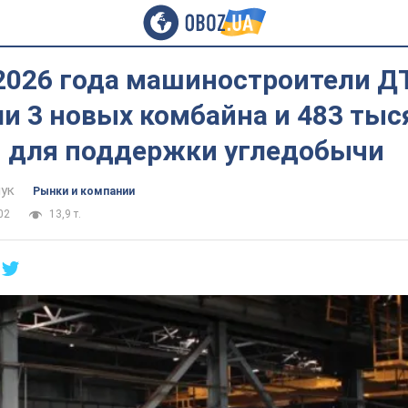
 2026 года машиностроители Д
и 3 новых комбайна и 483 тыс
й для поддержки угледобычи
ук
Рынки и компании
02
13,9 т.