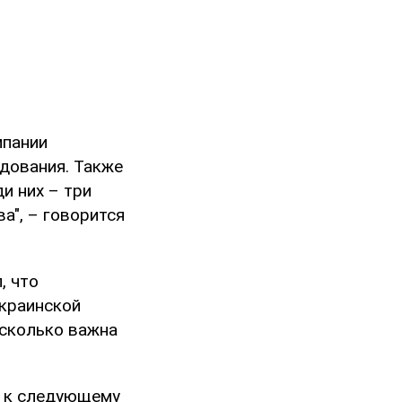
мпании
дования. Также
и них – три
а", – говорится
, что
краинской
асколько важна
я к следующему