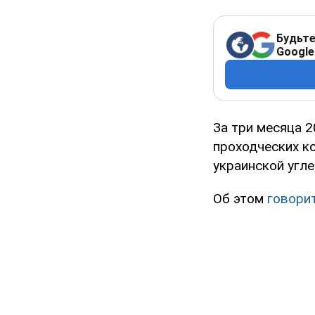
Будьте
Google
За три месяца 
проходческих к
украинской угл
Об этом
говори