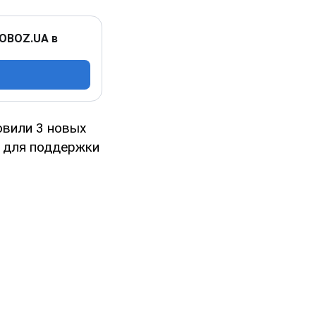
 OBOZ.UA в
овили 3 новых
х для поддержки