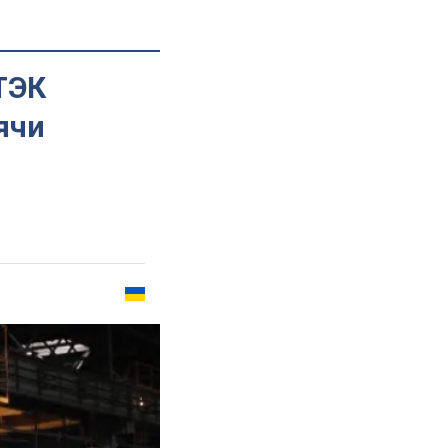
ТЭК
ячи