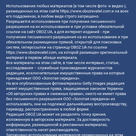
Использование любых материалов (в том числе фото- и видео-),
размещенных на этом сайте
https://www.obozrevatel.com
и на всех
его поддоменах, в любом виде строго запрещено.
Разрешается использование при получении письменного
разрешения на их использование и при условии обязательной
ссылки на сайт OBOZ.UA, а для интернет-изданий - при
получении письменного разрешения на их использование и при
обязательном размещении прямой, открытой для поисковых
систем, гиперссылки на страницу OBOZ.UA по ссылке
https://www.obozrevatel.com
, на которой размещен оригинальный
материал в первом абзаце материала.
Все материалы на этом сайте, в том числе интервью, статьи,
исследования – служебные произведения журналистов
редакции, исключительные имущественные права на которые
принадлежат ООО «Золотая середина».
На все опубликованные фотоматериалы Getty Images редакция
имеет имущественные права, защищаемые законом Украины
«Об авторских правах и смежных правах», никто не имеет права
без письменного разрешения ООО «Золотая середина» их
использовать, они не подлежат дальнейшему воспроизводству,
переводу, распространению в любой форме.
Редакция OBOZ.UA может не разделять точку зрения,
изложенную в авторском материале. За достоверность
информации, размещенной в рекламных материалах,
ответственность несет рекламодатель.
Запрещено использование материалов размещенных на этом