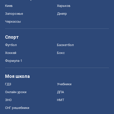
Киев
Харьков
Запорожье
Днепр
Черкассы
Спорт
Футбол
Баскетбол
Хоккей
Бокс
Формула-1
Моя школа
ГДЗ
Учебники
Онлайн уроки
ДПА
ЗНО
НМТ
СНГ решебники