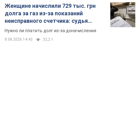
Женщине начислили 729 тыс. грн
долга за газ из-за показаний
неисправного счетчика: судья
вынес неожиданное решение
Нужно ли платить долг из-за доначисления
8.08.2026 14:43
32,2 т.