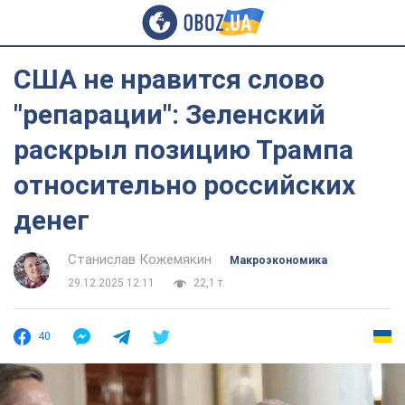
США не нравится слово
"репарации": Зеленский
раскрыл позицию Трампа
относительно российских
денег
Станислав Кожемякин
Mакроэкономика
29.12.2025 12:11
22,1 т.
40