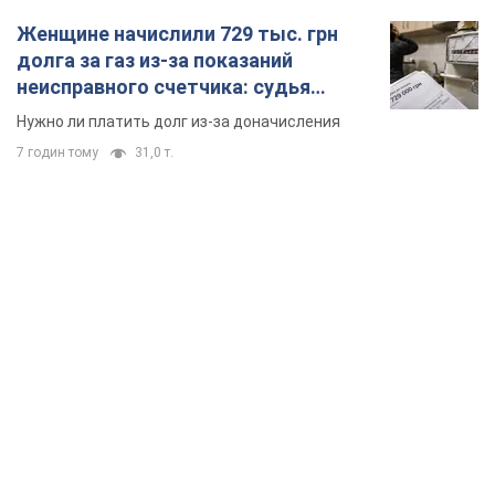
Женщине начислили 729 тыс. грн
долга за газ из-за показаний
неисправного счетчика: судья
вынес неожиданное решение
Нужно ли платить долг из-за доначисления
7 годин тому
31,0 т.