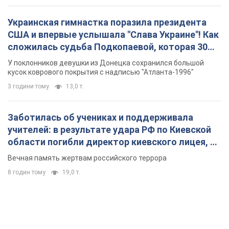
Украинская гимнастка поразила президента
США и впервые услышала "Слава Украине"! Как
сложилась судьба Подкопаевой, которая 30
лет назад завоевала "золото" Олимпиады
У поклонников девушки из Донецка сохранился большой
кусок коврового покрытия с надписью "Атланта-1996"
3 години тому
13,0 т.
Заботилась об учениках и поддерживала
учителей: в результате удара РФ по Киевской
области погибли директор киевского лицея, её
муж и внук
Вечная память жертвам российского террора
8 годин тому
19,0 т.