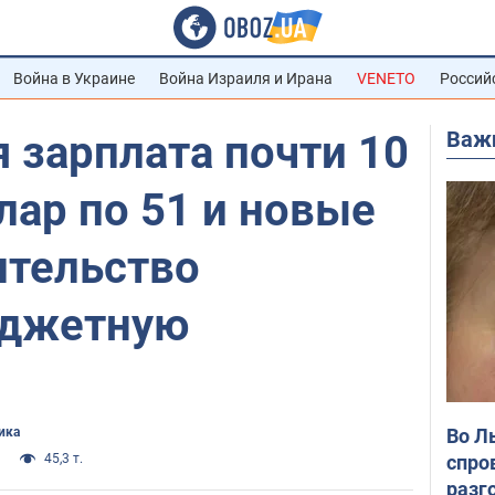
Война в Украине
Война Израиля и Ирана
VENETO
Россий
Важ
 зарплата почти 10
ллар по 51 и новые
ительство
юджетную
Во Л
ика
спро
45,3 т.
разг