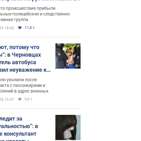
рутке: полиция составила
сто происшествия прибыли
нистративный протокол.
ьные полицейские и следственно-
тивная группа
о
11,4 т.
26 18:40
ют, потому что
ы": в Черновцах
тель автобуса
вил неуважение к
инским военным и
ля уволили после
тился за это.
икта с пассажирами и
лений в адрес военных
о
9,6 т.
26 15:47
следит за
уальностью": в
е консультант