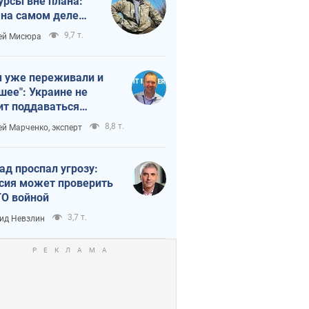
урсы вне плана:
 на самом деле
тует темп войны
9,7 т.
ей Мисюра
 уже переживали и
шее": Украине не
ит поддаваться
аянию из-за
8,8 т.
ей Марченко, эксперт
етного террора
ад проспал угрозу:
сия может проверить
О войной
3,7 т.
ид Невзлин