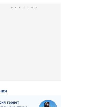
ения
сия теряет