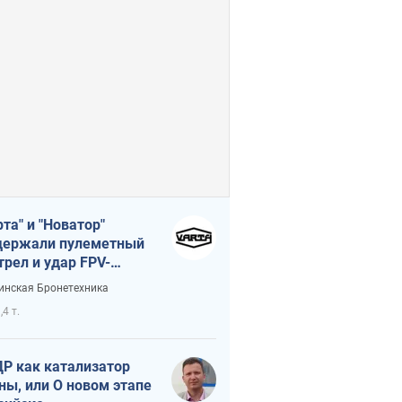
рта" и "Новатор"
ержали пулеметный
трел и удар FPV-
на, сохранив жизнь
инская Бронетехника
церу ВСУ
,4 т.
Р как катализатор
ны, или О новом этапе