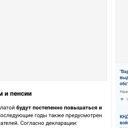
"Ва
выд
обс
дро
Укра
 и пенсии
офи
3
платой
будут постепенно повышаться и
последующие годы также предусмотрен
КНД
ателей. Согласно декларации:
вой