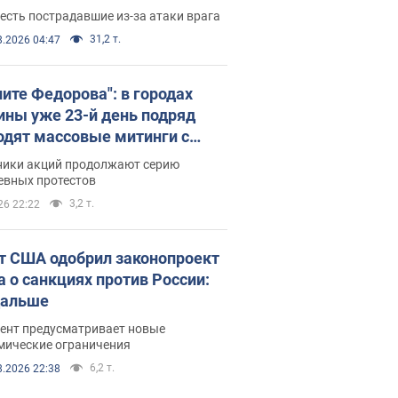
есть пострадавшие из-за атаки врага
31,2 т.
8.2026 04:47
ните Федорова": в городах
ины уже 23-й день подряд
одят массовые митинги с
атами. Фото и видео
ники акций продолжают серию
евных протестов
3,2 т.
26 22:22
т США одобрил законопроект
а о санкциях против России:
дальше
ент предусматривает новые
мические ограничения
6,2 т.
8.2026 22:38