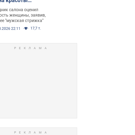
на красоты
рбил женщину
дник салона оценил
е химиотерапии,
ость женщины, заявив,
нее "мужская стрижка"
орелся скандал.
17,7 т.
8.2026 22:11