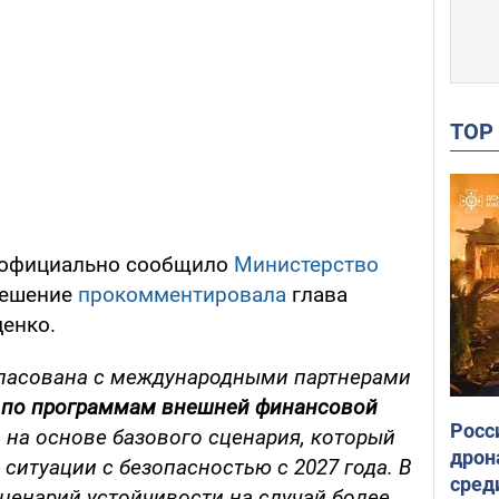
TO
 официально сообщило
Министерство
решение
прокомментировала
глава
енко.
гласована с международными партнерами
 по программам внешней финансовой
Росс
а на основе базового сценария, который
дрон
ситуации с безопасностью с 2027 года. В
сред
ценарий устойчивости на случай более