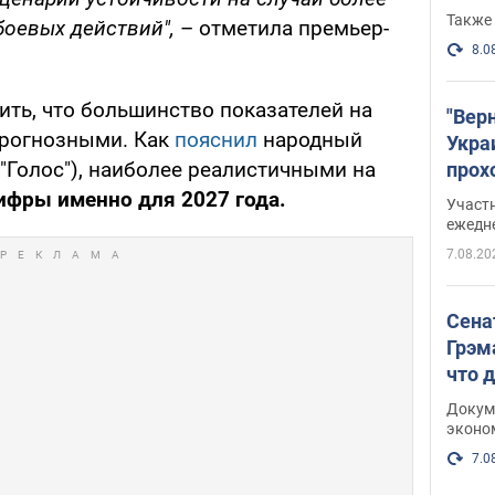
Также 
боевых действий",
– отметила премьер-
8.0
ить, что большинство показателей на
"Вер
прогнозными. Как
пояснил
народный
Укра
"Голос"), наиболее реалистичными на
прох
плак
ифры именно для 2027 года.
Участ
ежедн
7.08.20
Сена
Грэм
что 
Докум
эконо
7.0