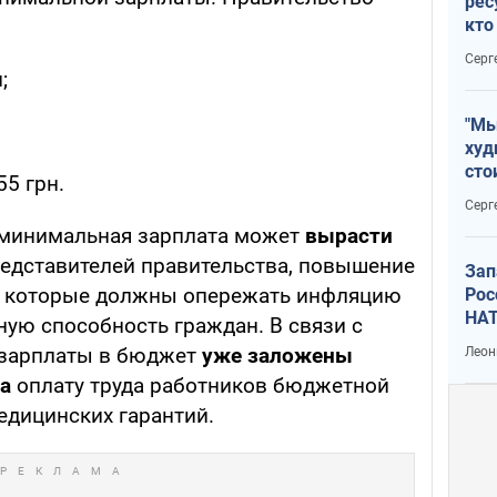
рес
кто
дик
Серг
;
"Мы
худ
сто
55 грн.
отч
Серг
рак
а минимальная зарплата может
вырасти
едставителей правительства, повышение
Зап
и, которые должны опережать инфляцию
Рос
НАТ
ную способность граждан. В связи с
 зарплаты в бюджет
уже заложены
Леон
на
оплату труда работников бюджетной
дицинских гарантий.