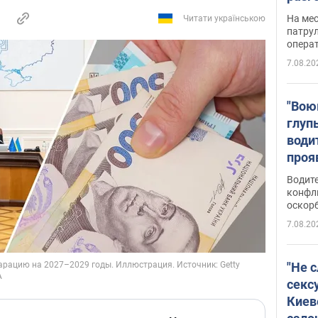
марш
На ме
Читати українською
адми
патрул
опера
Виде
7.08.20
"Вою
глуп
води
проя
укра
Водите
попла
конфл
оскорб
Виде
7.08.20
"Не 
секс
Киев