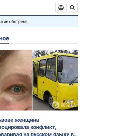
ские обстрелы
ное
ьвове женщина
воцировала конфликт,
оваривая на русском языке в