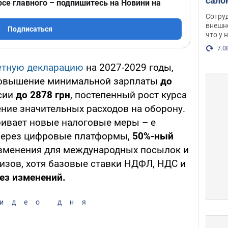
сало
рсе главного – подпишитесь на Новини на
оско
Сотру
посл
внешн
Подписаться
что у 
разг
Фото
7.0
тную декларацию
на 2027-2029 годы,
повышение минимальной зарплаты
до
сии
до 2878 грн
, постепенный рост курса
ние значительных расходов на оборону.
ивает новые налоговые меры – е
через цифровые платформы,
50%-ный
изменения для международных посылок и
зов, хотя базовые ставки НДФЛ, НДС и
без изменений.
идео дня