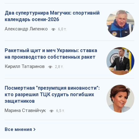
Два супертурнира Магучих: спортивній
календарь осени-2026
Александр Липенко
6,0 т.
Ракетный щит и меч Украины: ставка
на производство собственных ракет
Кирилл Татаринов
2,8 т.
Посмертная "презумпция виновности":
кто разрешил ТЦК судить погибших
защитников
Марина Ставнійчук
6,5 т.
Все мнения